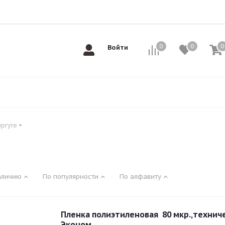
0
0
0
0
Войти
ургуте
аличию
По популярности
По алфавиту
Пленка полиэтиленовая 80 мкр.,техниче
Эконом