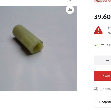
Подробне
39.60
Вн
Пр
Есть в 
Налич
Рассч
Подел