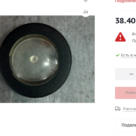
Подробне
38.40
Вн
Пр
Есть в 
Налич
Рассч
Подел